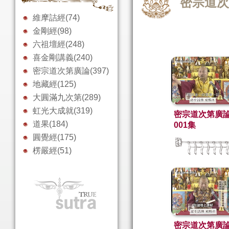
密宗道
維摩詰經(74)
金剛經(98)
六祖壇經(248)
喜金剛講義(240)
密宗道次第廣論(397)
地藏經(125)
大圓滿九次第(289)
虹光大成就(319)
密宗道次第廣
道果(184)
001集
圓覺經(175)
楞嚴經(51)
密宗道次第廣