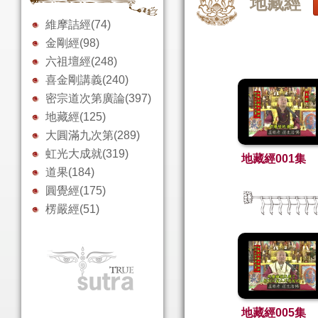
地藏經
維摩詰經(74)
金剛經(98)
六祖壇經(248)
喜金剛講義(240)
密宗道次第廣論(397)
地藏經(125)
大圓滿九次第(289)
虹光大成就(319)
地藏經001集
道果(184)
圓覺經(175)
楞嚴經(51)
地藏經005集